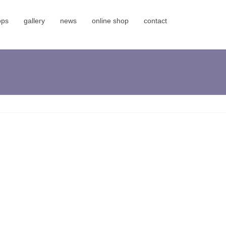
ops
gallery
news
online shop
contact