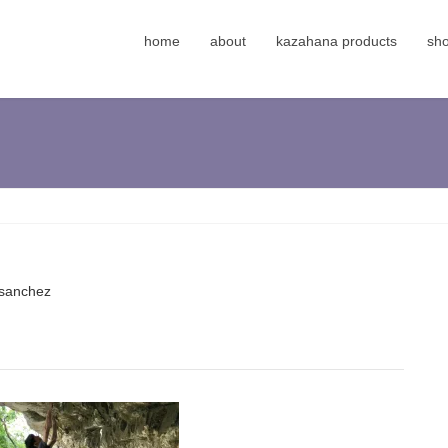
home
about
kazahana products
sh
sanchez