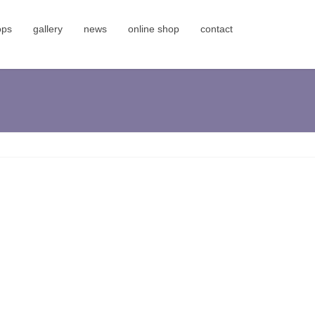
ops
gallery
news
online shop
contact