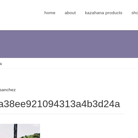
home
about
kazahana products
sh
a
sanchez
4a38ee921094313a4b3d24a