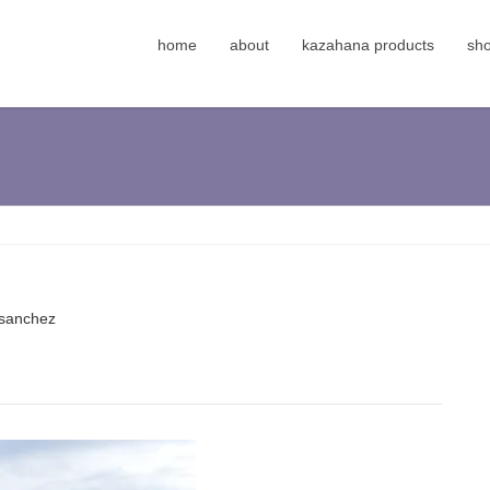
home
about
kazahana products
sh
sanchez