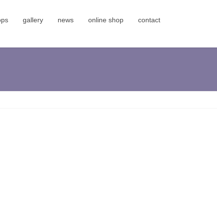
ops
gallery
news
online shop
contact