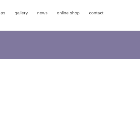
ops
gallery
news
online shop
contact