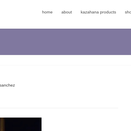
home
about
kazahana products
sh
sanchez